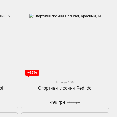
−17%
Артикул: 1002
ol
Спортивнi лосини Red Idol
499 грн
600 грн