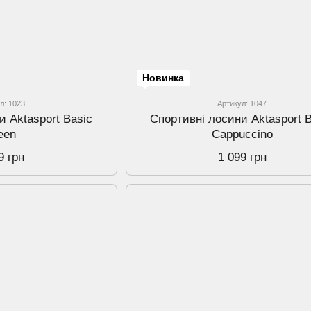
Новинка
л: 1023
Артикул: 1047
и Aktasport Basic
Спортивнi лосини Aktasport 
een
Cappuccino
9 грн
1 099 грн