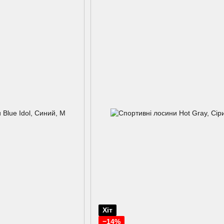
Хіт
−14%