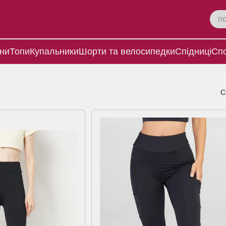
ни
Топи
Купальники
Шорти та велосипедки
Спідниці
Спо
С