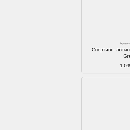
Артику
Спортивнi лосин
Gr
1 09