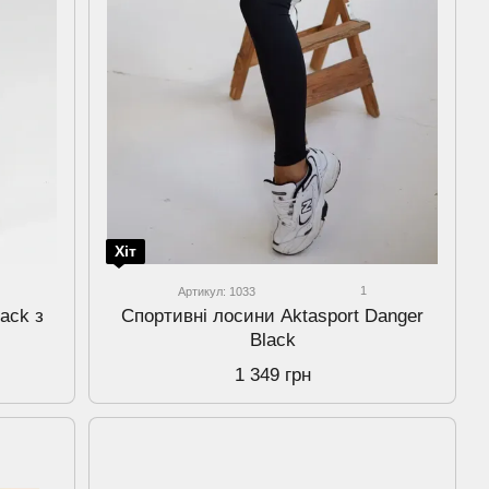
Хіт
1
Артикул: 1033
ack з
Спортивнi лосини Aktasport Danger
Black
1 349 грн