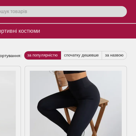
ртивнi костюми
за популярністю
спочатку дешевше
за назвою
ортування: