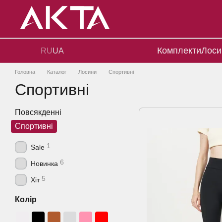
Перейти до основного контенту
Комплекти
Лоси
RU
UA
Головна
Каталог
Лосини
Спортивнi
Спортивнi
Повсякденнi
Спортивнi
1
Sale
6
Новинка
5
Хіт
Колір