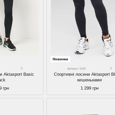
Новинка
3
3
Артикул: 1029
и Aktasport Basic
Спортивнi лосини Aktasport Bl
ack
кишеньками
9 грн
1 299 грн