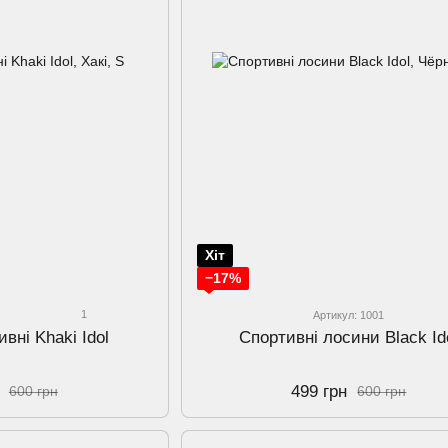
Хіт
−17%
1
Артикул: 1001
внi Khaki Idol
Спортивнi лосини Black Id
499 грн
600 грн
600 грн