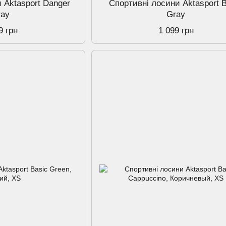
 Aktasport Danger
Спортивнi лосини Aktasport 
ray
Gray
9 грн
1 099 грн