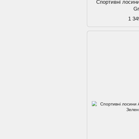
Спортивнi лосини
G
1 34