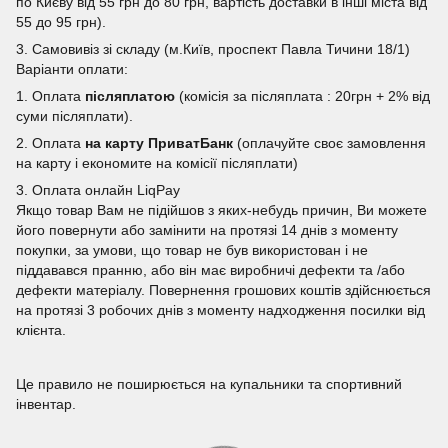
по Києву від 55 грн до 80 грн, вартість доставки в інші міста від
55 до 95 грн).
3. Самовивіз зі складу (м.Київ, проспект Павла Тичини 18/1)
Варіанти оплати:
1. Оплата
післяплатою
(комісія за післяплата : 20грн + 2% від
суми післяплати).
2. Оплата
на карту ПриватБанк
(оплачуйте своє замовлення
на карту і економите на комісії післяплати)
3. Оплата онлайн LiqPay
Якщо товар Вам не підійшов з яких-небудь причин, Ви можете
його повернути або замінити на протязі 14 днів з моменту
покупки, за умови, що товар не був використован і не
піддавався пранню, або він має виробничі дефекти та /або
дефекти матеріалу. Повернення грошових коштів здійснюється
на протязі 3 робочих днів з моменту надходження посилки від
клієнта.
Це правило не поширюється на купальники та спортивний
інвентар.