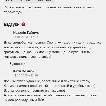
Можливий індивідуальний пошив на замовлення під ваші
параметри
Відгуки
3
Наталія Гайдук
15.06.2023 в 12:27
Дуже сподобались лосини! Спочатку на дотик тканина здалась
зовсім не спортивною, але позаймавшись у тренажерці,
зрозуміла, що кращих лосин у мене ще не було. Якість,
комфорт, стиль - все на висоті!
Відповісти
Катя Вознюк
11.10.2020 в 21:36
Лосины супер удобные, эластичные и приятные к телу)
Карманы имеют необычный, но стильный и удобный крой)
Всё качественно прошито и упаковано)
А оперативность и качество обслуживания точно не оставят
никого равнодушным 🥰💓