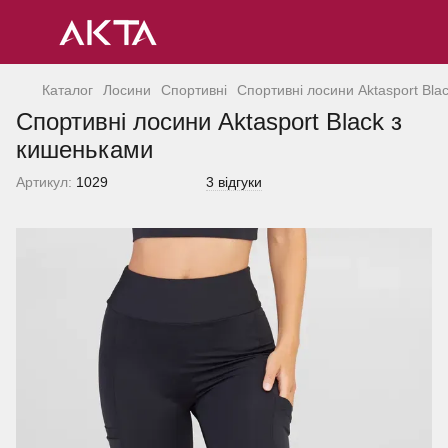
Каталог
Лосини
Спортивнi
Спортивнi лосини Aktasport Bla
Спортивнi лосини Aktasport Black з
кишеньками
Артикул:
1029
3 відгуки