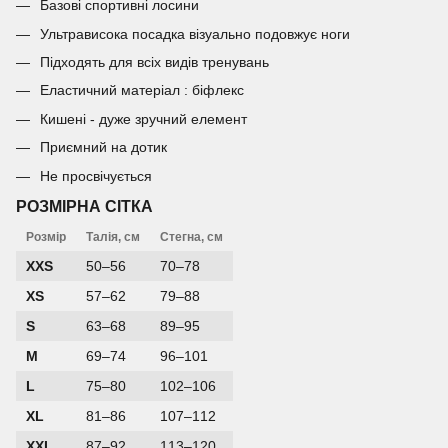
Базові спортивні лосини
Ультрависока посадка візуально подовжує ноги
Підходять для всіх видів тренувань
Еластичний матеріал : біфлекс
Кишені - дуже зручний елемент
Приємний на дотик
Не просвічується
РОЗМІРНА СІТКА
Розмір
Талія, см
Стегна, см
XXS
50–56
70–78
XS
57–62
79–88
S
63–68
89–95
M
69–74
96–101
L
75–80
102–106
XL
81–86
107–112
XXL
87–92
113–120