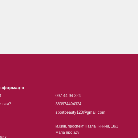
 інформація
4
097-44-94-324
380974494324
и вам?
sportbeauty123@gmail.com
м.Київ, проспект Павла Тичини, 18/1
Мапа проїзду
ежах