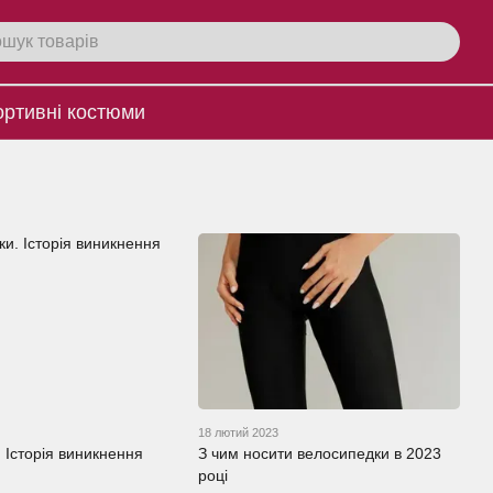
ртивнi костюми
18 лютий 2023
 Історія виникнення
З чим носити велосипедки в 2023
році