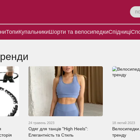
ни
Топи
Купальники
Шорти та велосипедки
Спідниці
Спо
тренди
24 травень 2023
18 лютий 2023
я
Одяг для танців "High Heels":
Велосипедки.
сторія
Елегантність та Стиль
тренду