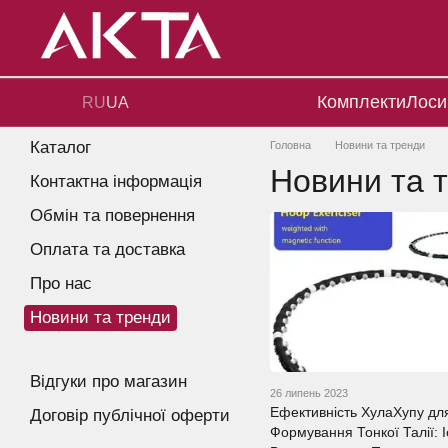
Перейти до основного контенту
Комплекти
Лоси
RU
UA
Каталог
Головна
Новини та тренди
Новини та 
Контактна інформація
Обмін та повернення
Оплата та доставка
Про нас
Новини та тренди
Відгуки про магазин
26 липень 2023
Ефективність ХулаХупу дл
Договір публічної оферти
Формування Тонкої Талії: І