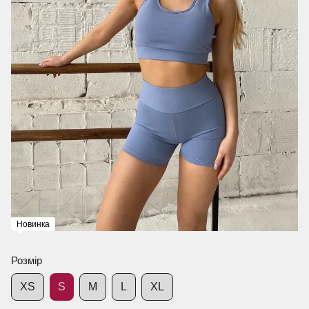
Новинка
Розмір
XS
S
M
L
XL