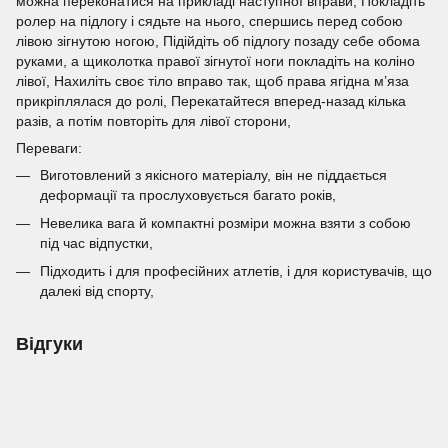
можна переконатися на прикладі наступної вправи, Покладіть
ролер на підлогу і сядьте на нього, спершись перед собою
лівою зігнутою ногою, Підійдіть об підлогу позаду себе обома
руками, а щиколотка правої зігнутої ноги покладіть на коліно
лівої, Нахиліть своє тіло вправо так, щоб права ягідна м’яза
прикріплялася до ролі, Перекатайтеся вперед-назад кілька
разів, а потім повторіть для лівої сторони,
Переваги:
Виготовлений з якісного матеріалу, він не піддається
деформації та прослуховується багато років,
Невелика вага й компактні розміри можна взяти з собою
під час відпустки,
Підходить і для професійних атлетів, і для користувачів, що
далекі від спорту,
Відгуки