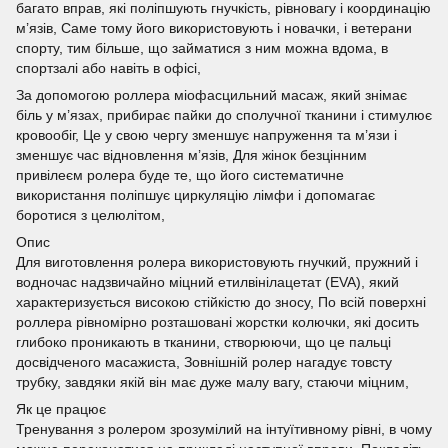
багато вправ, які поліпшують гнучкість, рівновагу і координацію
м’язів, Саме тому його використовують і новачки, і ветерани
спорту, тим більше, що займатися з ним можна вдома, в
спортзалі або навіть в офісі,
За допомогою роллера міофасцильний масаж, який знімає
біль у м’язах, прибирає пайки до сполучної тканини і стимулює
кровообіг, Це у свою чергу зменшує напруження та м’язи і
зменшує час відновлення м’язів, Для жінок безцінним
привілеєм ролера буде те, що його систематичне
використання поліпшує циркуляцію лімфи і допомагає
боротися з целюлітом,
Опис
Для виготовлення ролера використовують гнучкий, пружний і
водночас надзвичайно міцний етилвінілацетат (EVA), який
характеризується високою стійкістю до зносу, По всій поверхні
роллера рівномірно розташовані жорстки колючки, які досить
глибоко проникають в тканини, створюючи, що це пальці
досвідченого масажиста, Зовнішній ролер нагадує товсту
трубку, завдяки якій він має дуже малу вагу, стаючи міцним,
Як це працює
Тренування з ролером зрозумілий на інтуїтивному рівні, в чому