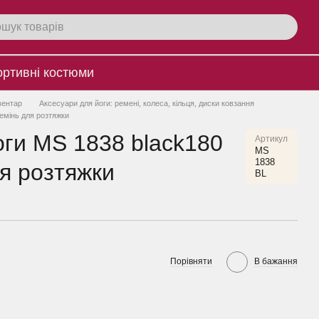
ртивнi костюми
вентар
Аксесуари для йоги: ремені, колеса, кільця, диски ковзання
ремінь для розтяжки
оги MS 1838 black180
Артикул
MS
1838
ля розтяжки
BL
Порівняти
В бажання