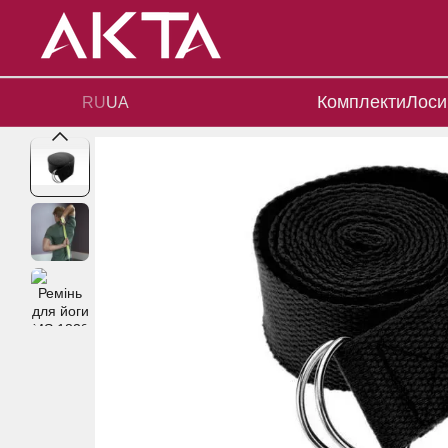
Перейти до основного контенту
Комплекти
Лоси
RU
UA