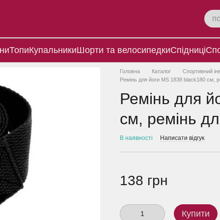
ни
Топи
Купальники
Шорти та велосипедки
Спідниці
Спо
Головна
Каталог
Спортивний ін
Ремінь для йоги MS 1838 black180 см, 
Ремінь для й
см, ремінь д
В наявності
Написати відгук
138 грн
Купити