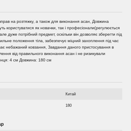
вправ на розтяжку, а також для виконання асан, Довжина
ть користуватися як новачки, так і професіонали(регулюється
але дуже потрібний предмет, оскільки він дозволяє зберегти під
ильне положення тіла, забезпечує міцний захоплення під час
уває небажаний ковзання, Завдання даного пристосування в
лення від правильного виконання асан і не ризикували
нця: 4 см Довжина: 180 см
Китай
180
ар