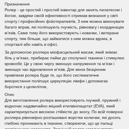
Призначення
Ролер - це простий і простий інвентар для занять пилатесом і
йогою, завдяки своїй ефективності отримав визнання у світі
спорту і професійних фізіотерапевтів, З ним можна виконувати
багато вправ, які поліпшують гнучкість, рівновагу і координацію
м’язів, Саме тому його використовують і новачки, і ветерани
спорту, тим більше, що займатися з ним можна вдома, в
спортзалі або навіть в офісі,
За допомогою роллера міофасцильний масаж, який знімає
біль у м’язах, прибирає пайки до сполучної тканини і стимулює
кровообіг, Це у свою чергу зменшує напруження та м’язи і
зменшує час відновлення м’язів, Для жінок безцінним
привілеєм ролера буде те, що його систематичне
використання поліпшує циркуляцію лімфи і допомагає
боротися з целюлітом,
Опис
Для виготовлення ролера використовують гнучкий, пружний і
водночас надзвичайно міцний етилвінілацетат (EVA), який
характеризується високою стійкістю до зносу, По всій поверхні
роллера рівномірно розташовані жорстки колючки, які досить
глибоко проникають в тканини, створюючи, що це пальці