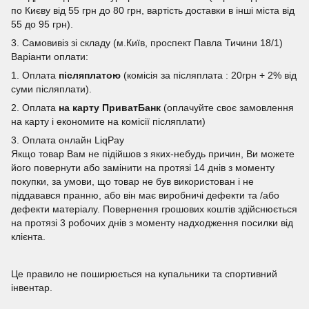
по Києву від 55 грн до 80 грн, вартість доставки в інші міста від
55 до 95 грн).
3. Самовивіз зі складу (м.Київ, проспект Павла Тичини 18/1)
Варіанти оплати:
1. Оплата
післяплатою
(комісія за післяплата : 20грн + 2% від
суми післяплати).
2. Оплата
на карту ПриватБанк
(оплачуйте своє замовлення
на карту і економите на комісії післяплати)
3. Оплата онлайн LiqPay
Якщо товар Вам не підійшов з яких-небудь причин, Ви можете
його повернути або замінити на протязі 14 днів з моменту
покупки, за умови, що товар не був використован і не
піддавався пранню, або він має виробничі дефекти та /або
дефекти матеріалу. Повернення грошових коштів здійснюється
на протязі 3 робочих днів з моменту надходження посилки від
клієнта.
Це правило не поширюється на купальники та спортивний
інвентар.