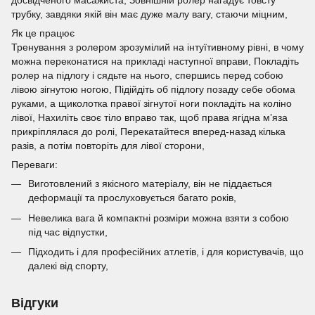
досвідченого масажиста, Зовнішній ролер нагадує товсту
трубку, завдяки якій він має дуже малу вагу, стаючи міцним,
Як це працює
Тренування з ролером зрозумілий на інтуїтивному рівні, в чому
можна переконатися на прикладі наступної вправи, Покладіть
ролер на підлогу і сядьте на нього, спершись перед собою
лівою зігнутою ногою, Підійдіть об підлогу позаду себе обома
руками, а щиколотка правої зігнутої ноги покладіть на коліно
лівої, Нахиліть своє тіло вправо так, щоб права ягідна м’яза
прикріплялася до ролі, Перекатайтеся вперед-назад кілька
разів, а потім повторіть для лівої сторони,
Переваги:
Виготовлений з якісного матеріалу, він не піддається
деформації та прослуховується багато років,
Невелика вага й компактні розміри можна взяти з собою
під час відпустки,
Підходить і для професійних атлетів, і для користувачів, що
далекі від спорту,
Відгуки