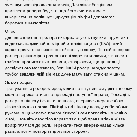
зменшує час відновлення м’язів, Для жінок безцінним
привілеєм ролера буде те, що його систематичне
використання поліпшує циркуляцію лімфи і допомагає
боротися з целюлітом,
Опис
Для виготовлення ролера використовують гнучкий, пружний і
водночас надзвичайно міцний етилвінілацетат (EVA), який
характеризується високою стійкістю до зносу, По всій поверхні
роллера рівномірно розташовані жорстки колючки, які досить
глибоко проникають в тканини, створюючи, що це пальці
досвідченого масажиста, Зовнішній ролер нагадує товсту
трубку, завдяки якій він має дуже малу вагу, стаючи міцним,
Як це працює
Тренування з ролером зрозумілий на інтуїтивному рівні, в чому
можна переконатися на прикладі наступної вправи, Покладіть
ролер на підлогу і сядьте на нього, спершись перед собою
лівою зігнутою ногою, Підійдіть об підлогу позаду себе обома
руками, а щиколотка правої зігнутої ноги покладіть на коліно
лівої, Нахиліть своє тіло вправо так, щоб права ягідна м’яза
прикріплялася до ролі, Перекатайтеся вперед-назад кілька
разів, а потім повторіть для лівої сторони,