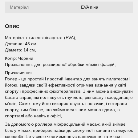
Матеріал
EVA піна
Опис
Матеріал: етиленвінілацетат (EVA),
Довжина: 45 см,
Діаметр: 14 см,
Колір: Чорний
Призначення: для розширеної обробки м’язів і фасцій,
Призначення
Ролер - це простий і простий інвентар для занять пилатесом і
йогою, завдяки своїй ефективності отримав визнання у світі
спорту і професійних фізіотерапевтів, З ним можна виконувати
багато вправ, які поліпшують гнучкість, рівновагу і координацію
м’язів, Саме тому його використовують і новачки, і ветерани
спорту, тим більше, що займатися з ним можна вдома, в
спортзалі або навіть в офісі,
За допомогою роллера міофасцильний масаж, який знімає
біль у м’язах, прибирає пайки до сполучної тканини і стимулює
кровообіг, Це у свою чергу зменшує напруження та м’язи і