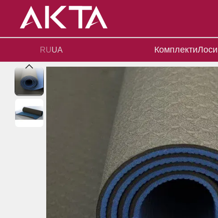
Перейти до основного контенту
Комплекти
Лоси
RU
UA