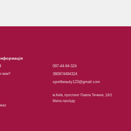
 інформація
4
097-44-94-324
380974494324
и вам?
sportbeauty123@gmail.com
м.Київ, проспект Павла Тичини, 18/1
Мапа проїзду
ежах