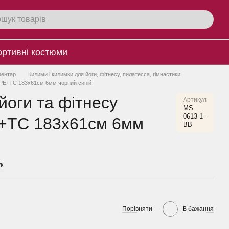
ртивнi костюми
вентар
Килими і килимки для йоги, фітнесу, пилатесса, гімнастики
TPE+TC 183х61см 6мм чорний синій
йоги та фітнесу
Артикул
MS
0613-1-
+TC 183х61см 6мм
BВ
к
Порівняти
В бажання