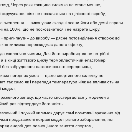
вигляд, Через роки товщина килимка не стане менше,
 скручування ніяк не позначаться на цілісності виробу,
е зчеплення — виконуючи складні асани йоги або деякі вправи
ні на 100%, що не посковзнетеся і не натрете шкіру,
е «прилипнути» до виробу — рясне потовиділення створює всі
ерхня килимка перешкоджає даного ефекту,
до екологічно чистим, Для його виробництва не потрібні
, а в кінці життєвого циклу термопластичний еластомер
ції без забруднення навколишнього середовища,
ливих погодних умов — цього спортивного килимку не
ет, так само як і перепади температури ніяк не впливають на
ї моделі,
раженого запаху, що часто спостерігається у моделей з
вий раз підтверджує його якість,
езпечний і гнучкий килимок дарує самі позитивні враження від
вазі представлені яскраві моделі різного забарвлення, які
 заряд енергії для повноцінного заняття спортом,