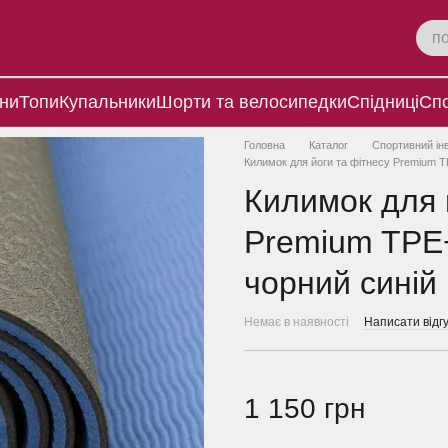
ни
Топи
Купальники
Шорти та велосипедки
Спідниці
Спо
Головна
Каталог
Спортивний ін
Килимок для йоги та фітнесу Premium 
Килимок для 
Premium TPE
чорний синій
Немає в наявності
Написати відгу
1 150 грн