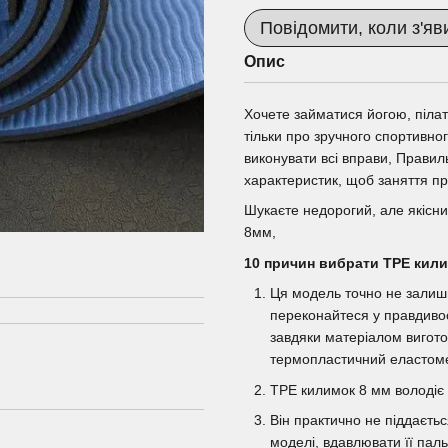
Повідомити, коли з'яв
Опис
Хочете займатися йогою, піла
тільки про зручного спортивног
виконувати всі вправи, Правил
характеристик, щоб заняття пр
Шукаєте недорогий, але якісн
8мм,
10 причин вибрати TPE кили
Ця модель точно не залиши
переконайтеся у правдивос
завдяки матеріалом вигот
термопластичний еластом
TPE килимок 8 мм володіє
Він практично не піддаєть
моделі, вдавлювати її пал