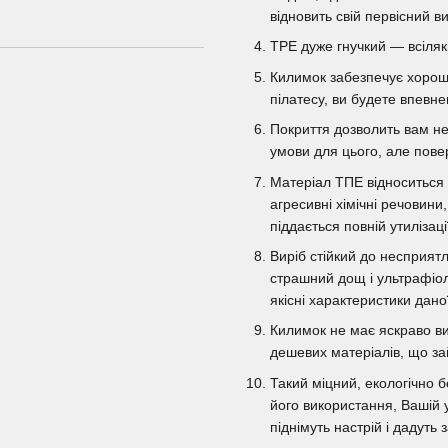
відновить свій первісний 
TPE дуже гнучкий — всілякі
Килимок забезпечує хорош
пілатесу, ви будете впевне
Покриття дозволить вам н
умови для цього, але пов
Матеріал ТПЕ відноситься 
агресивні хімічні речовини
піддається повній утиліза
Виріб стійкий до несприят
страшний дощ і ультрафіол
якісні характеристики дано
Килимок не має яскраво ви
дешевих матеріалів, що зай
Такий міцний, екологічно б
його використання, Вашій у
піднімуть настрій і дадуть