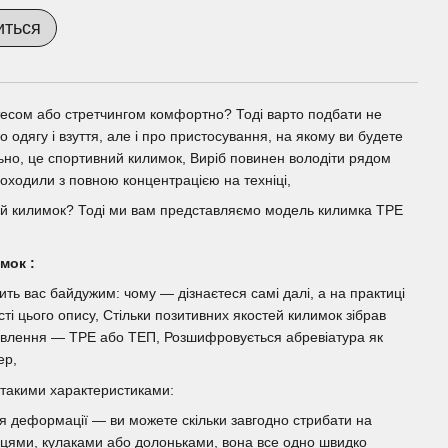
иться
тесом або стретчингом комфортно? Тоді варто подбати не
о одягу і взуття, але і про пристосування, на якому ви будете
ьно, це спортивний килимок, Виріб повинен володіти рядом
оходили з повною концентрацією на техніці,
ий килимок? Тоді ми вам представляємо модель килимка TPE
мок :
ть вас байдужим: чому — дізнаєтеся самі далі, а на практиці
ті цього опису, Стільки позитивних якостей килимок зібрав
овлення — TPE або ТЕП, Розшифровується абревіатура як
ер,
 такими характеристиками:
ся деформації — ви можете скільки завгодно стрибати на
ьцями, кулаками або долоньками, вона все одно швидко