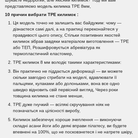
представляємо модель килимка TPE 8мм,
10 причин вибрати TPE килимок :
Ця модель точно не залишить вас байдужим: чому —
дізнаєтеся самі далі, а на практиці переконайтеся у
правдивості цього опису, Стільки позитивних якостей
килимок зібрав завдяки матеріалом виготовлення — TPE
або ТЕП, Розшифровується абревіатура як
термопластичний еластомер,
TPE килимок 8 мм володіє такими характеристиками:
Він практично не піддається деформації — ви можете
скільки завгодно стрибати на моделі, вдавлювати її
пальцями, кулаками або долоньками, вона все одно
швидко відновить свій первісний вигляд, Через роки
товщина килимка не стане менше,
TPE дуже гнучкий — всілякі скручування ніяк не
позначаться на цілісності виробу,
Килимок забезпечує хороше зчеплення — виконуючи
складні асани йоги або деякі вправи пілатесу, ви будете
впевнені на 100%, що не посковзнетеся і не натрете шкіру,