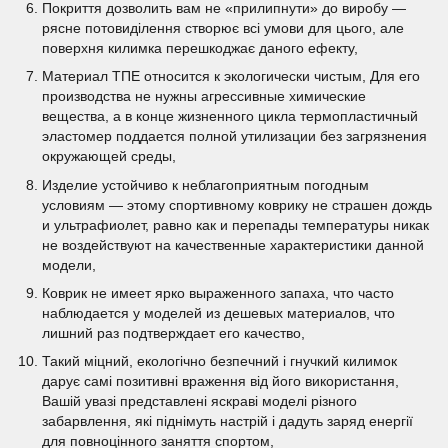
Покриття дозволить вам не «прилипнути» до виробу —
рясне потовиділення створює всі умови для цього, але
поверхня килимка перешкоджає даного ефекту,
Материал ТПЕ относится к экологически чистым, Для его
производства не нужны агрессивные химические
вещества, а в конце жизненного цикла термопластичный
эластомер поддается полной утилизации без загрязнения
окружающей среды,
Изделие устойчиво к неблагоприятным погодным
условиям — этому спортивному коврику не страшен дождь
и ультрафиолет, равно как и перепады температуры никак
не воздействуют на качественные характеристики данной
модели,
Коврик не имеет ярко выраженного запаха, что часто
наблюдается у моделей из дешевых материалов, что
лишний раз подтверждает его качество,
Такий міцний, екологічно безпечний і гнучкий килимок
дарує самі позитивні враження від його використання,
Вашій увазі представлені яскраві моделі різного
забарвлення, які піднімуть настрій і дадуть заряд енергії
для повноцінного заняття спортом,