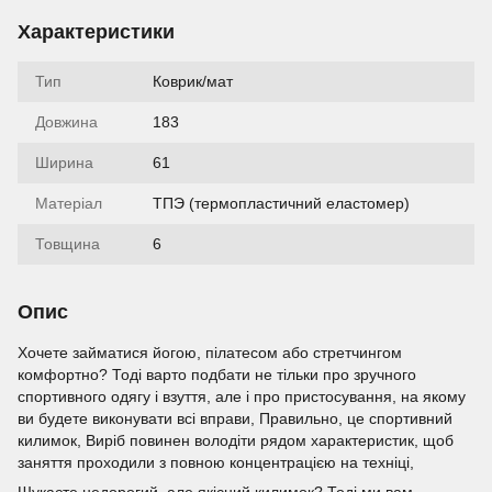
Характеристики
Тип
Коврик/мат
Довжина
183
Ширина
61
Матеріал
ТПЭ (термопластичний еластомер)
Товщина
6
Опис
Хочете займатися йогою, пілатесом або стретчингом
комфортно? Тоді варто подбати не тільки про зручного
спортивного одягу і взуття, але і про пристосування, на якому
ви будете виконувати всі вправи, Правильно, це спортивний
килимок, Виріб повинен володіти рядом характеристик, щоб
заняття проходили з повною концентрацією на техніці,
Шукаєте недорогий, але якісний килимок? Тоді ми вам