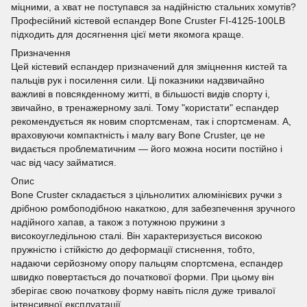
міцними, а хват не поступався за надійністю стальних хомутів?
Професійний кістевой еспандер Bone Cruster FI-4125-100LB
підходить для досягнення цієї мети якомога краще.
Призначення
Цей кістевий еспандер призначений для зміцнення кистей та
пальців рук і посилення сили. Ці показники надзвичайно
важливі в повсякденному житті, в більшості видів спорту і,
звичайно, в тренажерному залі. Тому "користати" еспандер
рекомендується як новим спортсменам, так і спортсменам. А,
враховуючи компактність і малу вагу Bone Cruster, це не
видається проблематичним — його можна носити постійно і
час від часу займатися.
Опис
Bone Cruster складається з цільнолитих алюмінієвих ручки з
дрібною ромбоподібною накаткою, для забезпечення зручного
надійного хапав, а також з потужною пружини з
високоугледільною сталі. Він характеризується високою
пружністю і стійкістю до деформації стиснення, тобто,
надаючи серйозному опору пальцям спортсмена, еспандер
швидко повертається до початкової форми. При цьому він
зберігає свою початкову форму навіть після дуже тривалої
інтенсивної експлуатації.