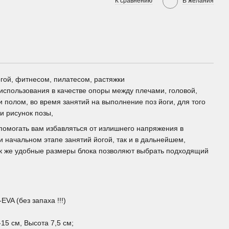
К сравнению
В желания
огой, фитнесом, пилатесом, растяжки
 использования в качестве опоры между плечами, головой,
и полом, во время занятий на выполнение поз йоги, для того
и рисунок позы,
 помогать вам избавляться от излишнего напряжения в
ри начальном этапе занятий йогой, так и в дальнейшем,
ак же удобные размеры блока позволяют выбрать подходящий
VA (без запаха !!!)
15 см, Высота 7,5 см;