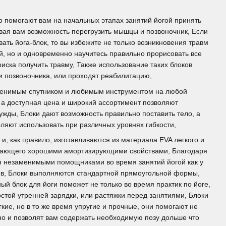
о помогают вам на начальных этапах занятий йогой принять
вая вам возможность перегрузить мышцы и позвоночник, Если
ать йога-блок, то вы избежите не только возникновения травм
й, но и одновременно научитесь правильно прорисовать все
иска получить травму, Также использование таких блоков
 позвоночника, или проходят реабилитацию,
аменимым спутником и любимым инструментом на любой
, а доступная цена и широкий ассортимент позволяют
нужды, Блоки дают возможность правильно поставить тело, а
яют использовать при различных уровнях гибкости,
 и, как правило, изготавливаются из материала EVA легкого и
адающего хорошими амортизирующими свойствами, Благодаря
ся незаменимыми помощниками во время занятий йогой как у
ов, Блоки выполняются стандартной прямоугольной формы,
ый блок для йоги поможет не только во время практик по йоге,
стой утренней зарядки, или растяжки перед занятиями, Блоки
гкие, но в то же время упругие и прочные, они помогают не
но и позволят вам содержать необходимую позу дольше что