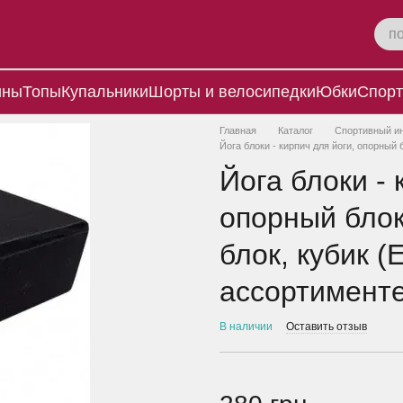
ины
Топы
Купальники
Шорты и велосипедки
Юбки
Спорт
Главная
Каталог
Спортивный и
Йога блоки - кирпич для йоги, опорный 
Йога блоки - 
опорный блок
блок, кубик (
ассортимент
В наличии
Оставить отзыв