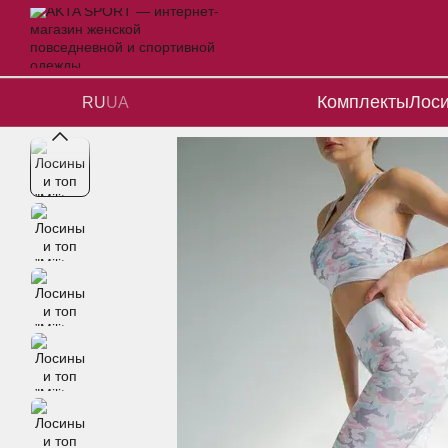
Перейти к основному контенту
Комплекты
Лос
RU
UA