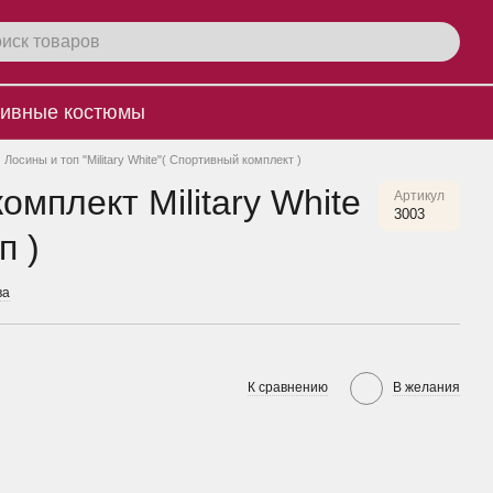
ивные костюмы
Лосины и топ "Military White"( Спортивный комплект )
мплект Military White
Артикул
3003
п )
ва
К сравнению
В желания