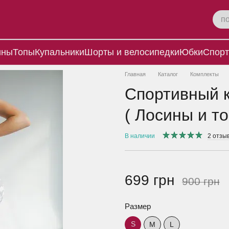
ины
Топы
Купальники
Шорты и велосипедки
Юбки
Спорт
Главная
Каталог
Комплекты
Спортивный ко
( Лосины и то
В наличии
2 отзы
699 грн
900 грн
Размер
S
M
L