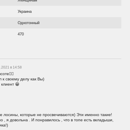
Женщинам
Украина
Однотонный
470
.2021 в 14:58
соте👍🏻
 к своему делу как Вы)
 клиент 😁
7
ые лосины, которые не просвечиваются) Эти именно такие!
 , я довольна . И понравилось , что в топе есть вкладыши,
ка!)