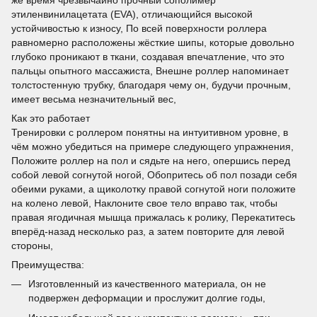
этиленвинилацетата (EVA), отличающийся высокой
устойчивостью к износу, По всей поверхности роллера
равномерно расположены жёсткие шипы, которые довольно
глубоко проникают в ткани, создавая впечатление, что это
пальцы опытного массажиста, Внешне роллер напоминает
толстостенную трубку, благодаря чему он, будучи прочным,
имеет весьма незначительный вес,
Как это работает
Тренировки с роллером понятны на интуитивном уровне, в
чём можно убедиться на примере следующего упражнения,
Положите роллер на пол и сядьте на него, опершись перед
собой левой согнутой ногой, Обопритесь об пол позади себя
обеими руками, а щиколотку правой согнутой ноги положите
на колено левой, Наклоните свое тело вправо так, чтобы
правая ягодичная мышца прижалась к ролику, Перекатитесь
вперёд-назад несколько раз, а затем повторите для левой
стороны,
Преимущества:
Изготовленный из качественного материала, он не
подвержен деформации и прослужит долгие годы,