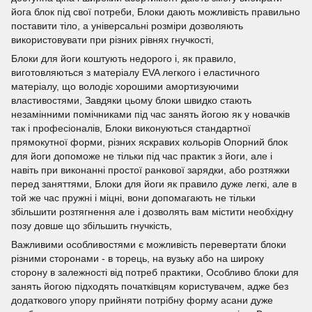
йога блок під свої потреби, Блоки дають можливість правильно
поставити тіло, а універсальні розміри дозволяють
використовувати при різних рівнях гнучкості,
Блоки для йоги коштують недорого і, як правило,
виготовляються з матеріалу EVA легкого і еластичного
матеріалу, що володіє хорошими амортизуючими
властивостями, Завдяки цьому блоки швидко стають
незамінними помічниками під час занять йогою як у новачків
так і професіоналів, Блоки виконуються стандартної
прямокутної форми, різних яскравих кольорів Опорний блок
для йоги допоможе не тільки під час практик з йоги, але і
навіть при виконанні простої ранкової зарядки, або розтяжки
перед заняттями, Блоки для йоги як правило дуже легкі, але в
той же час пружні і міцні, вони допомагають не тільки
збільшити розтягнення але і дозволять вам містити необхідну
позу довше що збільшить гнучкість,
Важливими особливостями є можливість перевертати блоки
різними сторонами - в торець, на вузьку або на широку
сторону в залежності від потреб практики, Особливо блоки для
занять йогою підходять початківцям користувачем, адже без
додаткового упору прийняти потрібну форму асани дуже