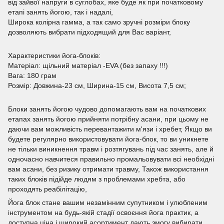
від зайвої напруги в суглобах, яке буде як при початковому
етапі занять йогою, так і надалі,
Широка колірна гамма, а так само зручні розміри блоку
дозволяють вибрати підходящий для Вас варіант,
Характеристики йога-блоків:
Матеріал: щільний матеріал -EVA (без запаху !!!)
Вага: 180 грам
Розмір: Довжина-23 см, Ширина-15 см, Висота 7,5 см;
Блоки занять йогою чудово допомагають вам на початкових
етапах занять йогою прийняти потрібну асани, при цьому не
даючи вам можливість перевантажити м'язи і хребет, Якщо ви
будете регулярно використовувати йога-блок, то ви уникнете
не тільки виникнення травм і розтягувань під час занять, але й
одночасно навчитеся правильно промальовувати всі необхідні
вам асани, без ризику отримати травму, Також використання
таких блоків підійде людям з проблемами хребта, або
проходять реабілітацію,
Йога блок стане вашим незамінним супутником і улюбленим
інструментом на будь-якій стадії освоєння йога практик, а
доступна ціна і широкий асортимент дають змогу вибирати